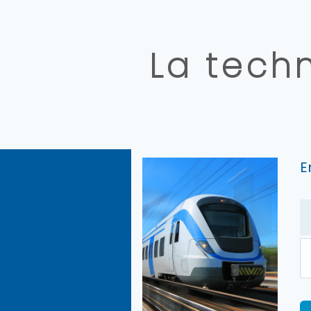
La techn
E