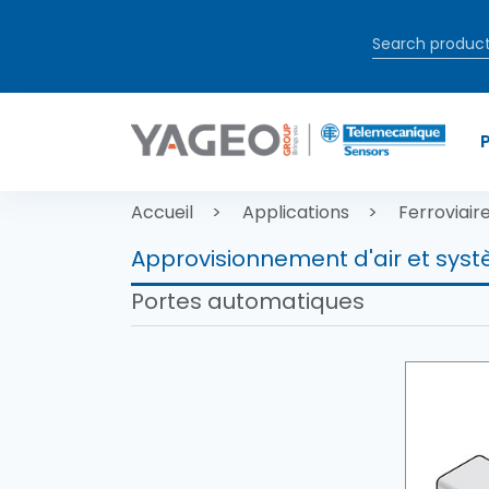
Aller au contenu principal
Fil d'Ariane
Accueil
Applications
Ferroviair
Approvisionnement d'air et sys
Portes automatiques