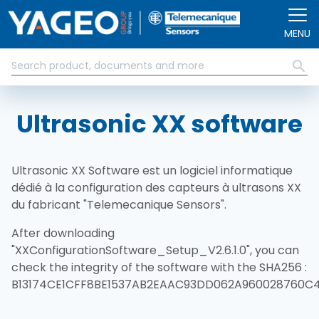
Aller au contenu principal
MENU
Ultrasonic XX software
Ultrasonic XX Software est un logiciel informatique
dédié à la configuration des capteurs à ultrasons XX
du fabricant "Telemecanique Sensors".
After downloading
"XXConfigurationSoftware_Setup_V2.6.1.0", you can
check the integrity of the software with the SHA256 :
B13174CE1CFF8BE1537AB2EAAC93DD062A960028760C